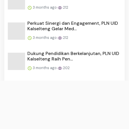
3 months ago
212
Perkuat Sinergi dan Engagement, PLN UID
Kalselteng Gelar Med...
3 months ago
212
Dukung Pendidikan Berkelanjutan, PLN UID
Kalselteng Raih Pen...
3 months ago
202
Pemilihan BPD Tanammawang Tuai Protes,
Panitia Diduga Berpih...
3 months ago
197
Sinergi Mempercantik Desa, Pemdes
Lasitae dan Mahasiswa KKN ...
3 months ago
176