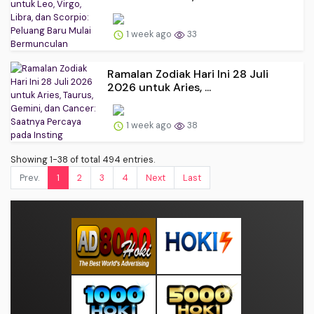
1 week ago
33
Ramalan Zodiak Hari Ini 28 Juli
2026 untuk Aries, ...
1 week ago
38
Showing 1-38 of total 494 entries.
Prev.
1
2
3
4
Next
Last