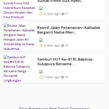
Suzuki Fronx SGX Hybri...
4 days ago
17
Resmi! Jalan Petamanan–Kalisalak
Berganti Nama Men...
4 days ago
19
Sambut HUT Ke-81 RI, Babinsa
Sukapura Bersama ...
5 days ago
15
Situs Buletin Live Pagi Tepat Terpercaya