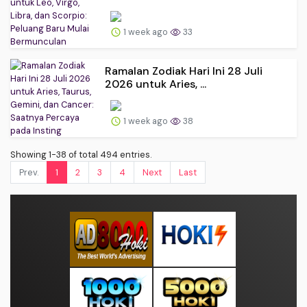
1 week ago
33
Ramalan Zodiak Hari Ini 28 Juli
2026 untuk Aries, ...
1 week ago
38
Showing 1-38 of total 494 entries.
Prev.
1
2
3
4
Next
Last