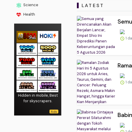
LATEST
Science
Health
Semua
1 d
Ramal
1 d
Hidden in mobile, Best
for skyscrapers.
Babin
1 d