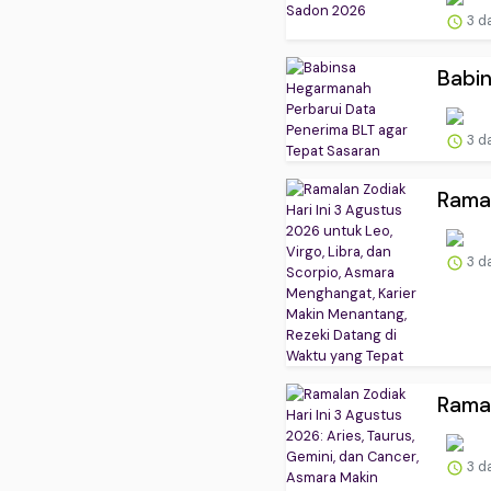
3 d
Babin
3 d
Ramal
3 d
Ramal
3 d