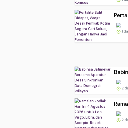
Perta
1 d
Babin
2 d
Ramal
2 d