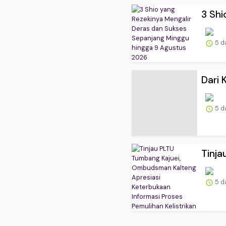
3 Shi
5 d
Dari 
5 d
Tinja
5 d