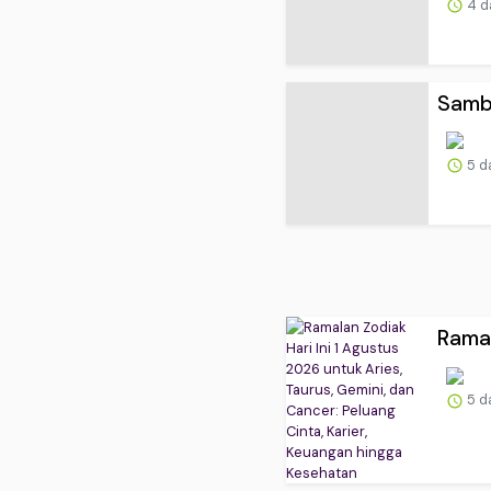
4 d
Sambu
5 d
Ramal
5 d