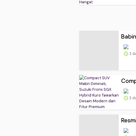
Babin
3 d
Compa
3 d
Resmi