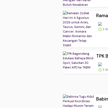
Ramal
2 d
TPK B
2 d
Babin