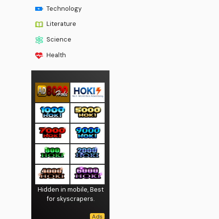
Technology
Literature
Science
Health
Hidden in mobile, Best
for skyscrapers.