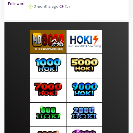
3 months ago
157