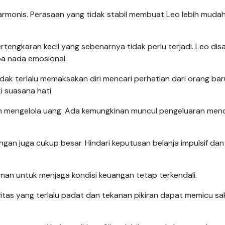
armonis. Perasaan yang tidak stabil membuat Leo lebih muda
pertengkaran kecil yang sebenarnya tidak perlu terjadi. Leo di
a nada emosional.
idak terlalu memaksakan diri mencari perhatian dari orang bar
 suasana hati.
 dalam mengelola uang. Ada kemungkinan muncul pengeluaran me
tungan juga cukup besar. Hindari keputusan belanja impulsif dan
an untuk menjaga kondisi keuangan tetap terkendali.
ivitas yang terlalu padat dan tekanan pikiran dapat memicu sa