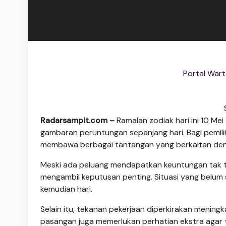
Portal War
Radarsampit.com –
Ramalan zodiak hari ini 10 Me
gambaran peruntungan sepanjang hari. Bagi pemilik z
membawa berbagai tantangan yang berkaitan denga
Meski ada peluang mendapatkan keuntungan tak te
mengambil keputusan penting. Situasi yang belum 
kemudian hari.
Selain itu, tekanan pekerjaan diperkirakan meni
pasangan juga memerlukan perhatian ekstra agar ti