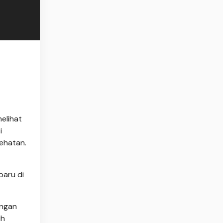
melihat
i
ehatan.
baru di
engan
uh