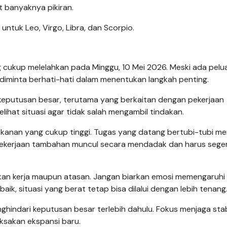
t banyaknya pikiran.
 untuk Leo, Virgo, Libra, dan Scorpio.
ng cukup melelahkan pada Minggu, 10 Mei 2026. Meski ada pelu
iminta berhati-hati dalam menentukan langkah penting.
 keputusan besar, terutama yang berkaitan dengan pekerjaan
ihat situasi agar tidak salah mengambil tindakan.
tekanan yang cukup tinggi. Tugas yang datang bertubi-tubi 
 pekerjaan tambahan muncul secara mendadak dan harus sege
an kerja maupun atasan. Jangan biarkan emosi memengaruhi 
ik, situasi yang berat tetap bisa dilalui dengan lebih tenang
ghindari keputusan besar terlebih dahulu. Fokus menjaga stab
sakan ekspansi baru.