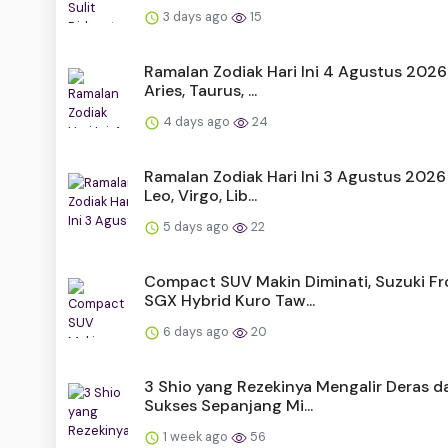
3 days ago
15
Ramalan Zodiak Hari Ini 4 Agustus 2026
Aries, Taurus, ...
4 days ago
24
Ramalan Zodiak Hari Ini 3 Agustus 2026
Leo, Virgo, Lib...
5 days ago
22
Compact SUV Makin Diminati, Suzuki Fr
SGX Hybrid Kuro Taw...
6 days ago
20
3 Shio yang Rezekinya Mengalir Deras d
Sukses Sepanjang Mi...
1 week ago
56