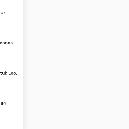
tuk
manas,
tuk Leo,
 IPP