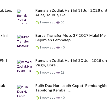
uk Leo,
Ramalan Zodiak Hari Ini 31 Juli 2026 un
Aries, Taurus, Ge...
1 week ago
30
k Ini
Bursa Transfer MotoGP 2027 Mulai Me
Sejumlah Pembalap ...
1 week ago
40
PN 1
Ramalan Zodiak Hari Ini 30 Juli 2026 un
Virgo, Libra...
1 week ago
32
tuk
Pulih Dua Hari Lebih Cepat, Pembangkit
Tabalong Kembali ...
1 week ago
40