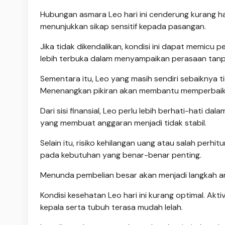
Hubungan asmara Leo hari ini cenderung kurang h
menunjukkan sikap sensitif kepada pasangan.
Jika tidak dikendalikan, kondisi ini dapat memicu 
lebih terbuka dalam menyampaikan perasaan tanp
Sementara itu, Leo yang masih sendiri sebaiknya t
Menenangkan pikiran akan membantu memperbaiki
Dari sisi finansial, Leo perlu lebih berhati-hati
yang membuat anggaran menjadi tidak stabil.
Selain itu, risiko kehilangan uang atau salah perhi
pada kebutuhan yang benar-benar penting.
Menunda pembelian besar akan menjadi langkah am
Kondisi kesehatan Leo hari ini kurang optimal. Akt
kepala serta tubuh terasa mudah lelah.