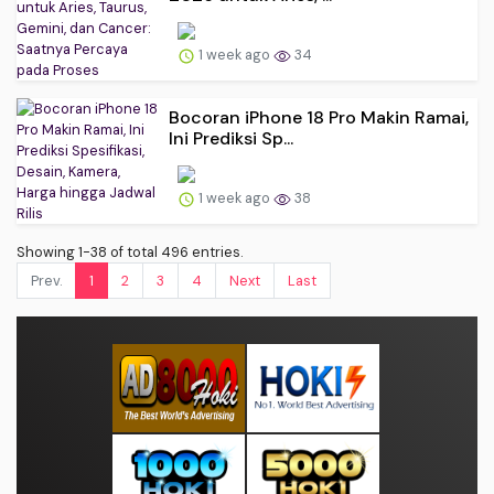
1 week ago
34
Bocoran iPhone 18 Pro Makin Ramai,
Ini Prediksi Sp...
1 week ago
38
Showing 1-38 of total 496 entries.
Prev.
1
2
3
4
Next
Last