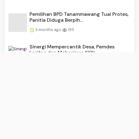
Pemilihan BPD Tanammawang Tuai Protes,
Panitia Diduga Berpih...
3 months ago
199
Sinergi Mempercantik Desa, Pemdes
Lasitae dan Mahasiswa KKN ...
4 months ago
179
Hanya 23 Warga Desa Lalabata Lolos
Verifikasi BSPS 2026, Kad...
4 months ago
165