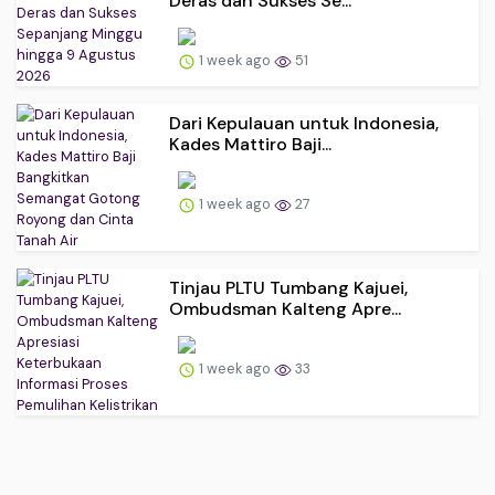
Deras dan Sukses Se...
1 week ago
51
Dari Kepulauan untuk Indonesia,
Kades Mattiro Baji...
1 week ago
27
Tinjau PLTU Tumbang Kajuei,
Ombudsman Kalteng Apre...
1 week ago
33