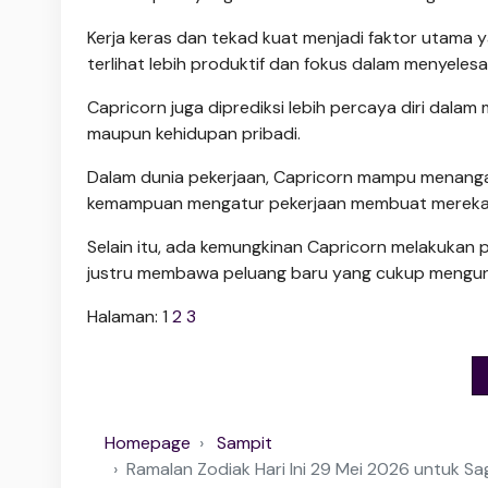
Kerja keras dan tekad kuat menjadi faktor utama 
terlihat lebih produktif dan fokus dalam menyeles
Capricorn juga diprediksi lebih percaya diri dal
maupun kehidupan pribadi.
Dalam dunia pekerjaan, Capricorn mampu menangan
kemampuan mengatur pekerjaan membuat mereka 
Selain itu, ada kemungkinan Capricorn melakukan pe
justru membawa peluang baru yang cukup mengu
Halaman:
1
2
3
Homepage
Sampit
Ramalan Zodiak Hari Ini 29 Mei 2026 untuk Sag