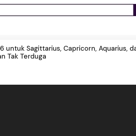
6 untuk Sagittarius, Capricorn, Aquarius, d
an Tak Terduga