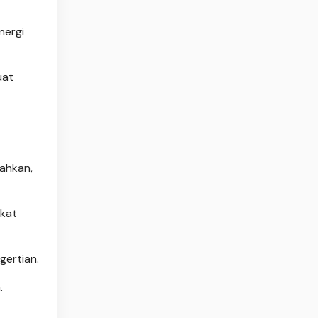
nergi
uat
Bahkan,
rkat
gertian.
.