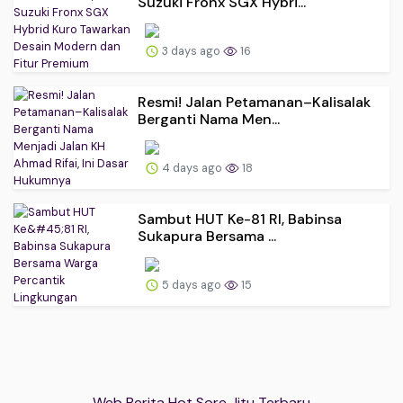
Suzuki Fronx SGX Hybri...
3 days ago
16
Resmi! Jalan Petamanan–Kalisalak
Berganti Nama Men...
4 days ago
18
Sambut HUT Ke-81 RI, Babinsa
Sukapura Bersama ...
5 days ago
15
Web Berita Hot Sore Jitu Terbaru