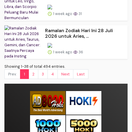
1 week ago
31
Ramalan Zodiak Hari Ini 28 Juli
2026 untuk Aries, ...
1 week ago
36
Showing 1-38 of total 494 entries.
Prev.
1
2
3
4
Next
Last