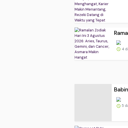
Ramal
4 d
Babin
5 d