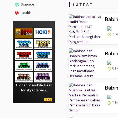
LATEST
Science
Health
Babin
7 h
Babin
8 h
Hidden in mobile, Best
Babin
for skyscrapers.
11 