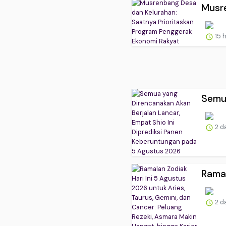
Musre
15 
Semua
2 d
Ramal
2 d