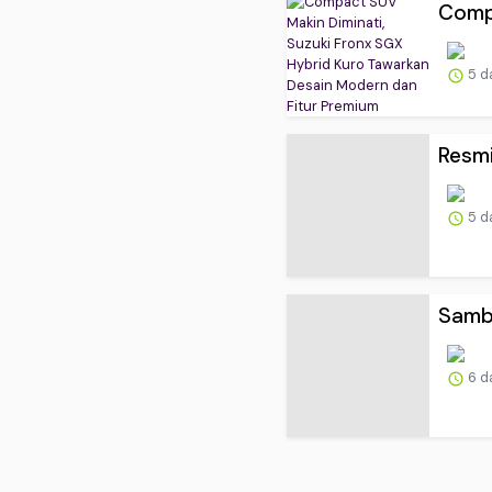
Compa
5 d
Resmi
5 d
Sambu
6 d