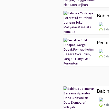
Babin
2 d
Perta
3 d
Babin
3 d