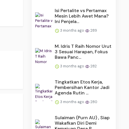
Isi Pertalite vs Pertamax
Mesin Lebih Awet Mana?
Ini Penjela...
3 months ago
289
M. Idris T Raih Nomor Urut
3 Sesuai Harapan, Fokus
.
Bawa Panc...
3 months ago
282
Tingkatkan Etos Kerja,
Pembersihan Kantor Jadi
Agenda Rutin ...
3 months ago
280
Sulaiman (Purn AU) , Siap
Wakafkan Diri Demi
Kemajuan Desa P...