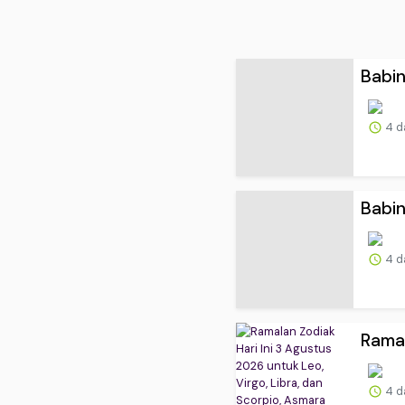
Babin
4 d
Babin
4 d
Ramal
4 d