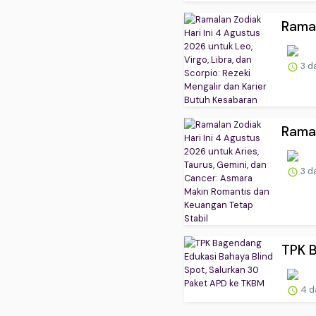
Ramal
3 d
Ramal
3 d
TPK B
4 d