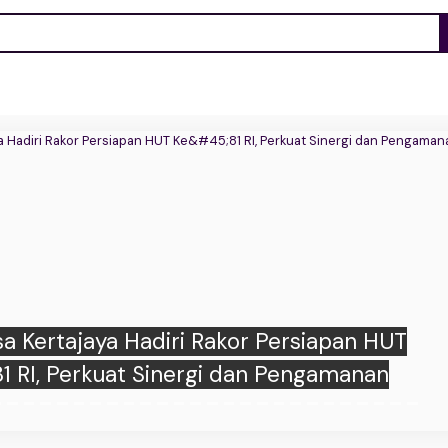
a dan Bhabinkamtibmas Sindangpakuon
uat Komsos, Jaga Kamtibmas Bersama
Warga