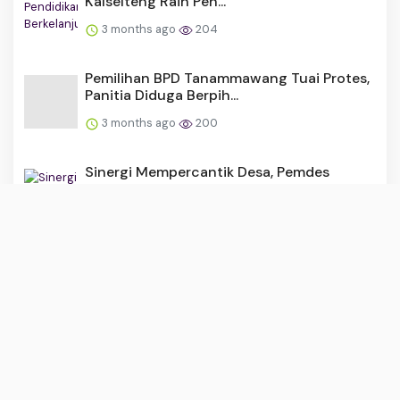
Kalselteng Raih Pen...
3 months ago
204
Pemilihan BPD Tanammawang Tuai Protes,
Panitia Diduga Berpih...
3 months ago
200
Sinergi Mempercantik Desa, Pemdes
Lasitae dan Mahasiswa KKN ...
4 months ago
179
Hanya 23 Warga Desa Lalabata Lolos
Verifikasi BSPS 2026, Kad...
4 months ago
165