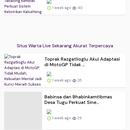
1 week ago
40
Situs Warta Live Sekarang Akurat Terpercaya
Toprak Razgatlioglu Akui Adaptasi
di MotoGP Tidak ...
1 week ago
35
Babinsa dan Bhabinkamtibmas
Desa Tugu Perkuat Sine...
1 week ago
29