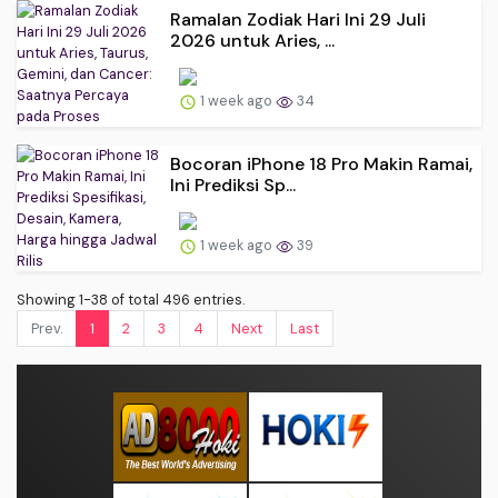
Ramalan Zodiak Hari Ini 29 Juli
2026 untuk Aries, ...
1 week ago
34
Bocoran iPhone 18 Pro Makin Ramai,
Ini Prediksi Sp...
1 week ago
39
Showing 1-38 of total 496 entries.
Prev.
1
2
3
4
Next
Last