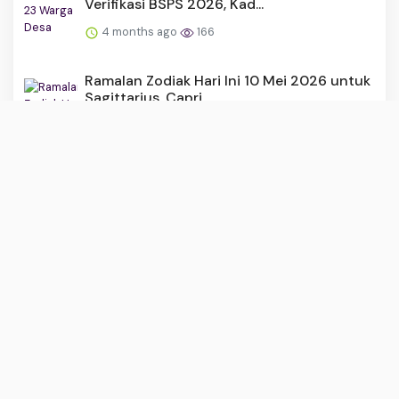
Verifikasi BSPS 2026, Kad...
4 months ago
166
Ramalan Zodiak Hari Ini 10 Mei 2026 untuk
Sagittarius, Capri...
2 months ago
161
Penyebab Followers Instagram Turun
Drastis, Ini yang Sedang ...
3 months ago
158