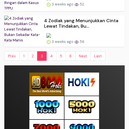
3 weeks ago
52
4 Zodiak yang Menunjukkan Cinta
Lewat Tindakan, Bu...
3 weeks ago
56
Prev.
1
2
3
4
5
6
Next
Last