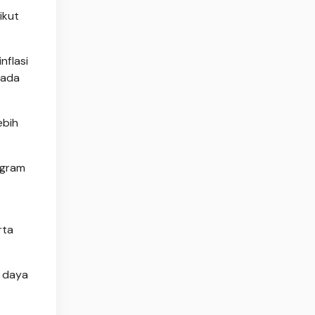
ikut
nflasi
pada
ebih
ogram
rta
a daya