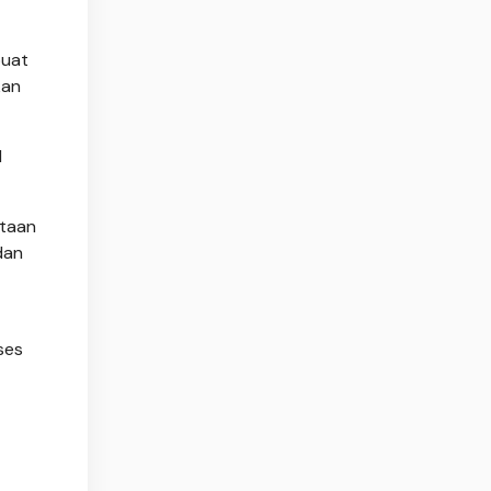
buat
kan
l
ntaan
dan
ses