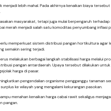
uk menjadi lebih mahal. Pada akhirnya kenaikan biaya tersebut 
.
asakan masyarakat, tetapi juga mulai berpengaruh terhadap i
abai merah menjadi salah satu komoditas penyumbang inflasi 
 perlu memperkuat sistem distribusi pangan hortikultura agar l
 semakin sering terjadi.
erus melakukan berbagai langkah stabilisasi harga melalui pr
ribusi pangan antardaerah. Upaya tersebut dilakukan untuk
jolak harga di pasar.
meningkatkan pengendalian organisme pengganggu tanaman se
h surplus ke wilayah yang mengalami kekurangan pasokan.
mampu menahan kenaikan harga cabai rawit sekaligus menjag
an pangan.