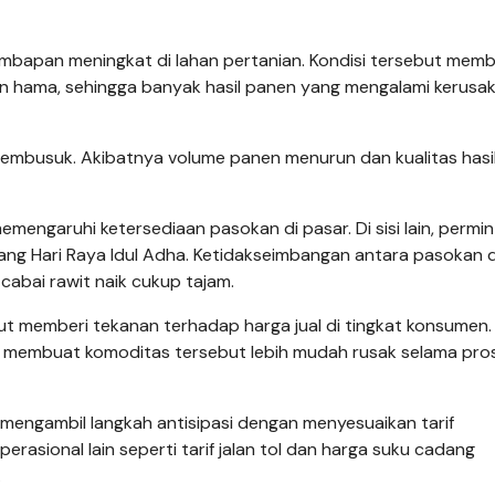
embapan meningkat di lahan pertanian. Kondisi tersebut mem
an hama, sehingga banyak hasil panen yang mengalami kerusa
busuk. Akibatnya volume panen menurun dan kualitas hasi
mengaruhi ketersediaan pasokan di pasar. Di sisi lain, permi
ang Hari Raya Idul Adha. Ketidakseimbangan antara pasokan 
cabai rawit naik cukup tajam.
urut memberi tekanan terhadap harga jual di tingkat konsumen.
an membuat komoditas tersebut lebih mudah rusak selama pro
 mengambil langkah antisipasi dengan menyesuaikan tarif
rasional lain seperti tarif jalan tol dan harga suku cadang
.