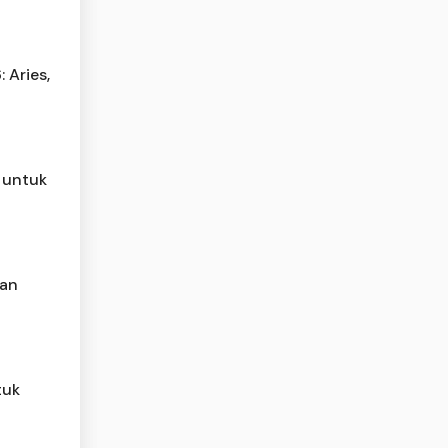
 Aries,
 untuk
man
tuk