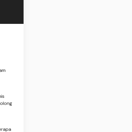
lam
is
golong
erapa