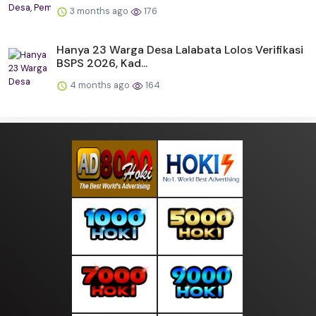
3 months ago
176
Hanya 23 Warga Desa Lalabata Lolos Verifikasi
BSPS 2026, Kad...
4 months ago
164