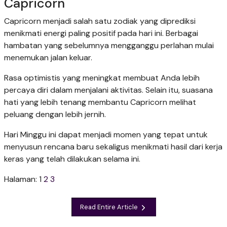
Capricorn
Capricorn menjadi salah satu zodiak yang diprediksi
menikmati energi paling positif pada hari ini. Berbagai
hambatan yang sebelumnya mengganggu perlahan mulai
menemukan jalan keluar.
Rasa optimistis yang meningkat membuat Anda lebih
percaya diri dalam menjalani aktivitas. Selain itu, suasana
hati yang lebih tenang membantu Capricorn melihat
peluang dengan lebih jernih.
Hari Minggu ini dapat menjadi momen yang tepat untuk
menyusun rencana baru sekaligus menikmati hasil dari kerja
keras yang telah dilakukan selama ini.
Halaman:
1
2
3
Read Entire Article