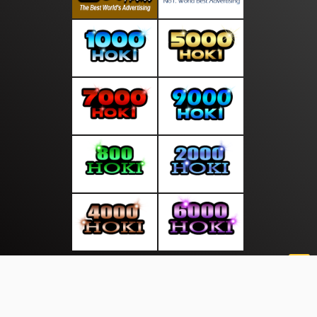
About Us
·
Contact Us
·
Terms & Conditions
·