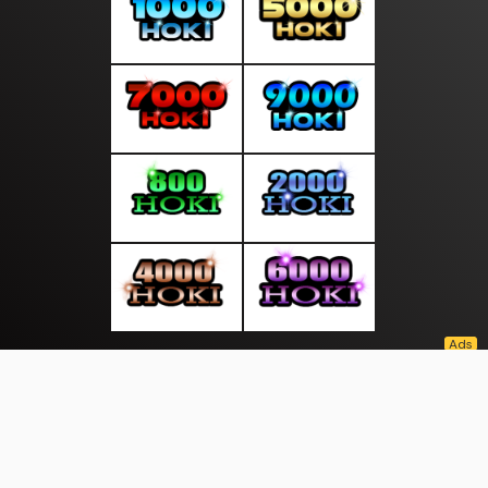
About Us
·
Contact Us
·
Terms & Conditions
·
© jalandunia.com 2026. All rights are reserved