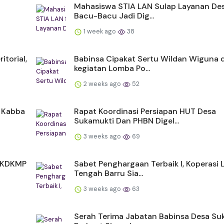
Mahasiswa STIA LAN Sulap Layanan De
Bacu-Bacu Jadi Dig...
1 week ago
38
itorial,
Babinsa Cipakat Sertu Wildan Wiguna
kegiatan Lomba Po...
2 weeks ago
52
 Kabba
Rapat Koordinasi Persiapan HUT Desa
Sukamukti Dan PHBN Digel...
3 weeks ago
69
s KDKMP
Sabet Penghargaan Terbaik I, Koperasi
Tengah Barru Sia...
3 weeks ago
63
Serah Terima Jabatan Babinsa Desa Su