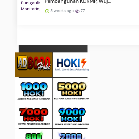
Pembangunan KDKMP, Wuj...
3 weeks ago
77