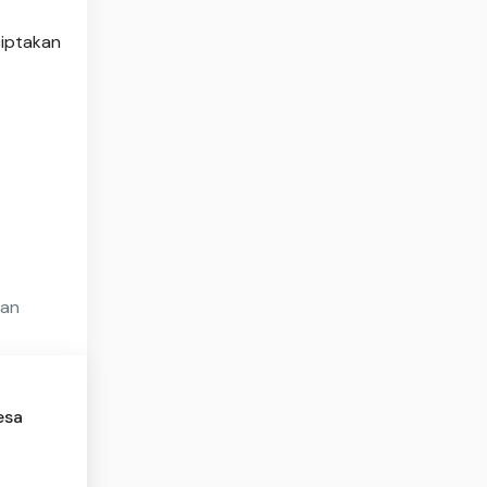
iptakan
nan
esa