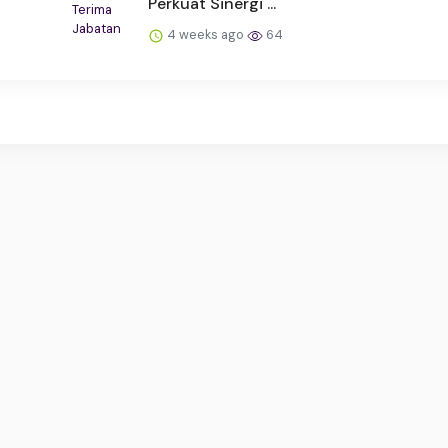
Perkuat Sinergi ...
4 weeks ago
64