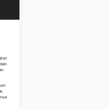
gkat
 dan
an
lum
l,
snya