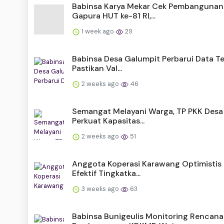
Babinsa Karya Mekar Cek Pembangunan
Gapura HUT ke-81 RI,...
1 week ago
29
Babinsa Desa Galumpit Perbarui Data Ter
Pastikan Val...
2 weeks ago
46
Semangat Melayani Warga, TP PKK Desa
Perkuat Kapasitas...
2 weeks ago
51
Anggota Koperasi Karawang Optimisti
Efektif Tingkatka...
3 weeks ago
63
Babinsa Bunigeulis Monitoring Rencana