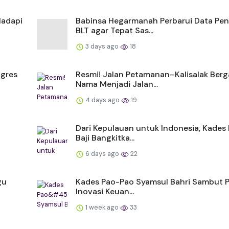
Hadapi
Babinsa Hegarmanah Perbarui Data Pe
BLT agar Tepat Sas...
3 days ago
18
ogres
Resmi! Jalan Petamanan–Kalisalak Berg
Nama Menjadi Jalan...
4 days ago
19
Dari Kepulauan untuk Indonesia, Kades 
Baji Bangkitka...
6 days ago
22
gu
Kades Pao-Pao Syamsul Bahri Sambut Po
Inovasi Keuan...
1 week ago
33