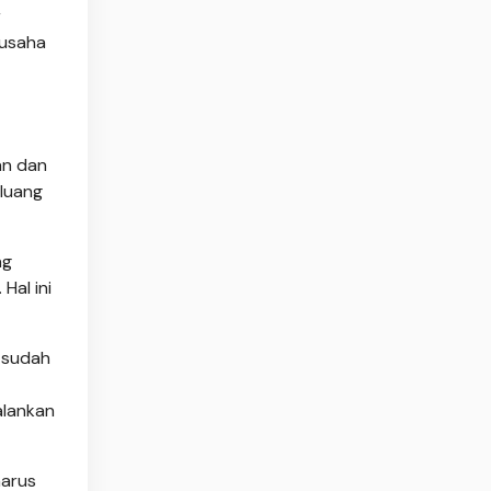
r
 usaha
an dan
luang
ng
Hal ini
 sudah
alankan
harus