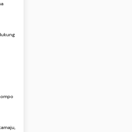
sa
 dukung
 Lompo
kamaju,