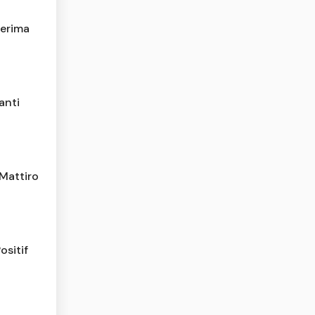
nerima
anti
Mattiro
sitif