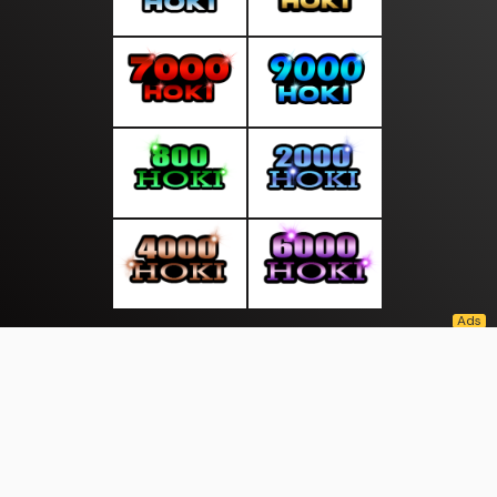
About Us
·
Contact Us
·
Terms & Conditions
·
© jalandunia.com 2026. All rights are reserved
Desa Alam |
|
|
|