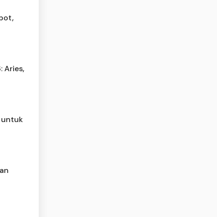
pot,
 Aries,
 untuk
man