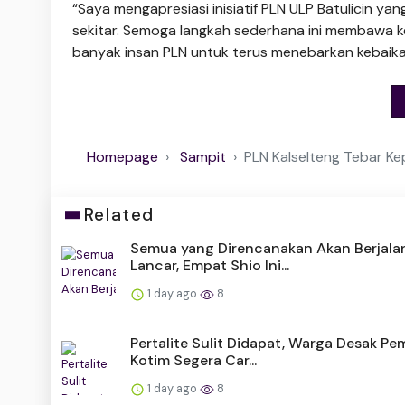
“Saya mengapresiasi inisiatif PLN ULP Batulicin
sekitar. Semoga langkah sederhana ini membawa k
banyak insan PLN untuk terus menebarkan kebaikan
Homepage
Sampit
PLN Kalselteng Tebar Kep
Related
Semua yang Direncanakan Akan Berjala
Lancar, Empat Shio Ini...
1 day ago
8
Pertalite Sulit Didapat, Warga Desak P
Kotim Segera Car...
1 day ago
8