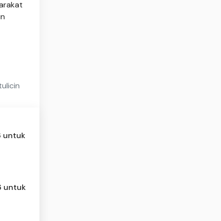
arakat
in
ulicin
6 untuk
6 untuk