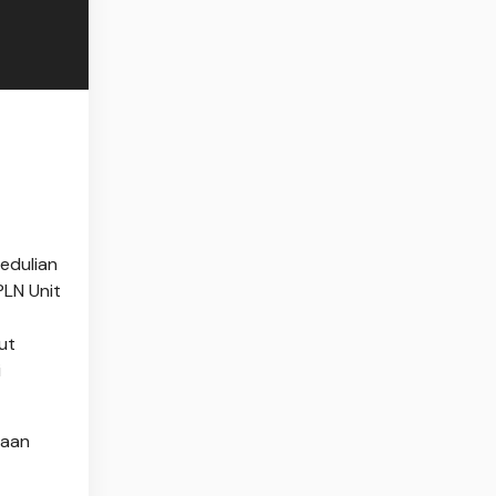
edulian
PLN Unit
ut
i
naan