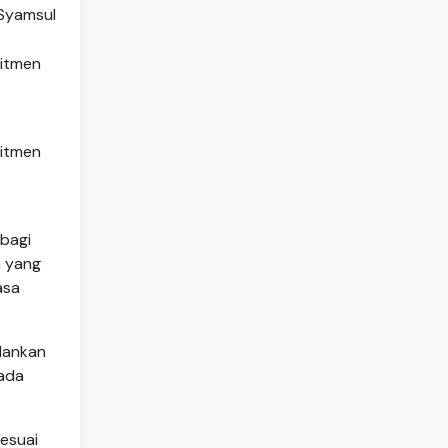
mitmen
mitmen
rbagi
a yang
asa
lankan
pada
esuai