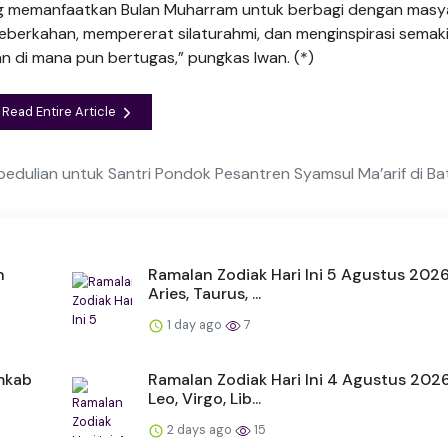
 yang memanfaatkan Bulan Muharram untuk berbagi dengan masy
eberkahan, mempererat silaturahmi, dan menginspirasi semak
 di mana pun bertugas,” pungkas Iwan. (*)
Read Entire Article
edulian untuk Santri Pondok Pesantren Syamsul Ma’arif di Bat
n
Ramalan Zodiak Hari Ini 5 Agustus 202
Aries, Taurus, ...
1 day ago
7
emkab
Ramalan Zodiak Hari Ini 4 Agustus 202
Leo, Virgo, Lib...
2 days ago
15