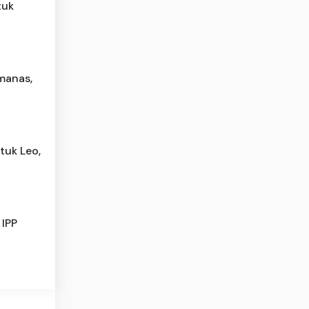
tuk
manas,
tuk Leo,
 IPP