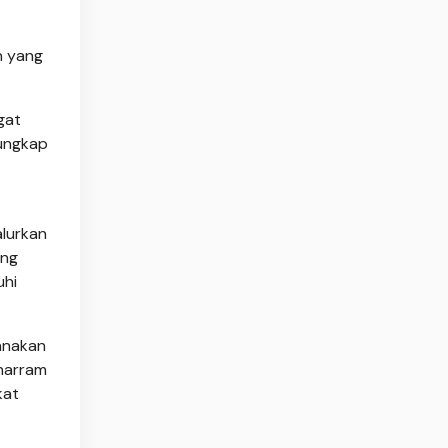
n yang
gat
 ungkap
lurkan
ang
uhi
sanakan
uharram
kat