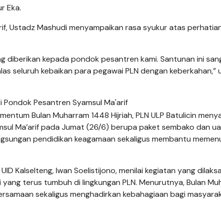
r Eka.
if, Ustadz Mashudi menyampaikan rasa syukur atas perhatia
ng diberikan kepada pondok pesantren kami. Santunan ini san
alas seluruh kebaikan para pegawai PLN dengan keberkahan,”
entum Bulan Muharram 1448 Hijriah, PLN ULP Batulicin menya
sul Ma’arif pada Jumat (26/6) berupa paket sembako dan u
angsungan pendidikan keagamaan sekaligus membantu memen
D Kalselteng, Iwan Soelistijono, menilai kegiatan yang dilak
 yang terus tumbuh di lingkungan PLN. Menurutnya, Bulan M
ersamaan sekaligus menghadirkan kebahagiaan bagi masyara