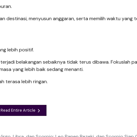
buran.
an destinasi, menyusun anggaran, serta memilih waktu yang 
g lebih positif.
rjadi belakangan sebaiknya tidak terus dibawa. Fokuslah p
asa yang lebih baik sedang menanti.
 terasa lebih ringan.
Read Entire Article
 Virgo, Libra, dan Scorpio: Leo Panen Rezeki, dan Scorpio Siap 