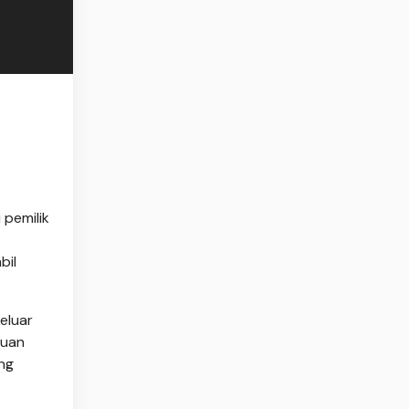
 pemilik
bil
eluar
puan
ng