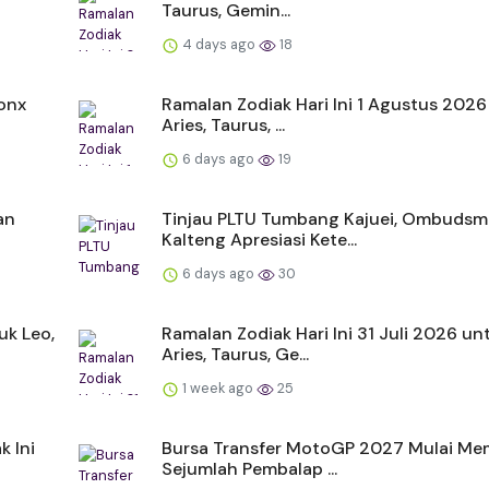
Taurus, Gemin...
4 days ago
18
onx
Ramalan Zodiak Hari Ini 1 Agustus 2026
Aries, Taurus, ...
6 days ago
19
an
Tinjau PLTU Tumbang Kajuei, Ombuds
Kalteng Apresiasi Kete...
6 days ago
30
uk Leo,
Ramalan Zodiak Hari Ini 31 Juli 2026 un
Aries, Taurus, Ge...
1 week ago
25
k Ini
Bursa Transfer MotoGP 2027 Mulai Me
Sejumlah Pembalap ...