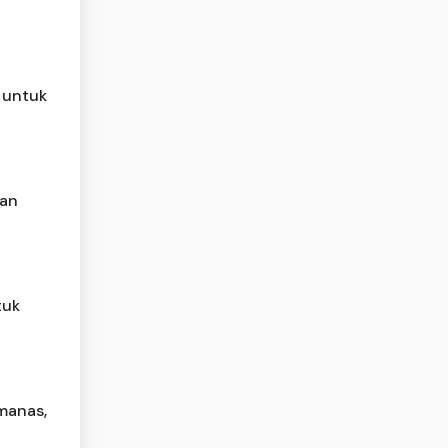
 untuk
man
tuk
manas,