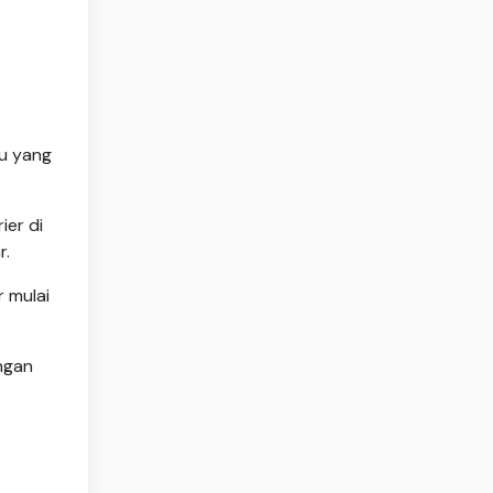
tu yang
er di
r.
 mulai
ngan