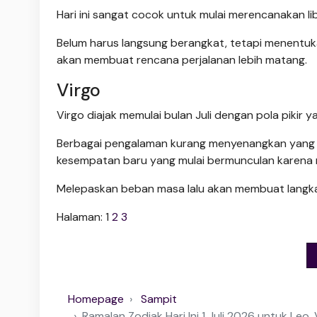
Hari ini sangat cocok untuk mulai merencanakan li
Belum harus langsung berangkat, tetapi menentuk
akan membuat rencana perjalanan lebih matang.
Virgo
Virgo diajak memulai bulan Juli dengan pola pikir yan
Berbagai pengalaman kurang menyenangkan yang te
kesempatan baru yang mulai bermunculan karena m
Melepaskan beban masa lalu akan membuat langkah
Halaman:
1
2
3
Homepage
Sampit
Ramalan Zodiak Hari Ini 1 Juli 2026 untuk Leo,