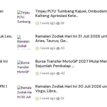
an
Tinjau PLTU Tumbang Kajuei, Ombuds
Kalteng Apresiasi Kete...
1 week ago
36
uk Leo,
Ramalan Zodiak Hari Ini 31 Juli 2026 un
Aries, Taurus, Ge...
1 week ago
30
k Ini
Bursa Transfer MotoGP 2027 Mulai Me
Sejumlah Pembalap ...
1 week ago
40
PN 1
Ramalan Zodiak Hari Ini 30 Juli 2026 un
Virgo, Libra...
1 week ago
33