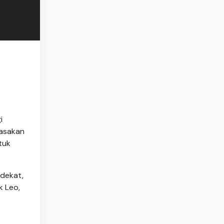
i
rasakan
tuk
rdekat,
k Leo,