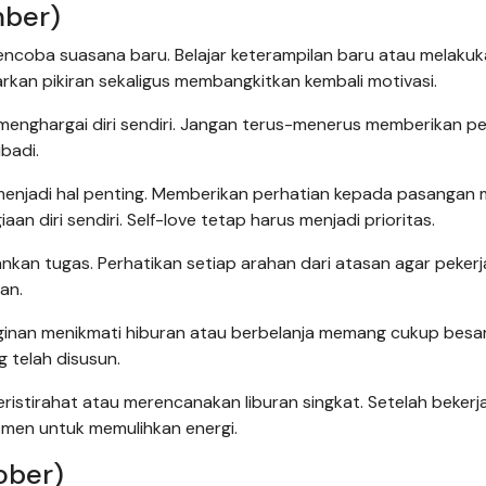
mber)
encoba suasana baru. Belajar keterampilan baru atau melaku
an pikiran sekaligus membangkitkan kembali motivasi.
h menghargai diri sendiri. Jangan terus-menerus memberikan p
badi.
enjadi hal penting. Memberikan perhatian kepada pasangan
n diri sendiri. Self-love tetap harus menjadi prioritas.
jalankan tugas. Perhatikan setiap arahan dari atasan agar peker
an.
ginan menikmati hiburan atau berbelanja memang cukup besar
 telah disusun.
istirahat atau merencanakan liburan singkat. Setelah bekerj
men untuk memulihkan energi.
ober)