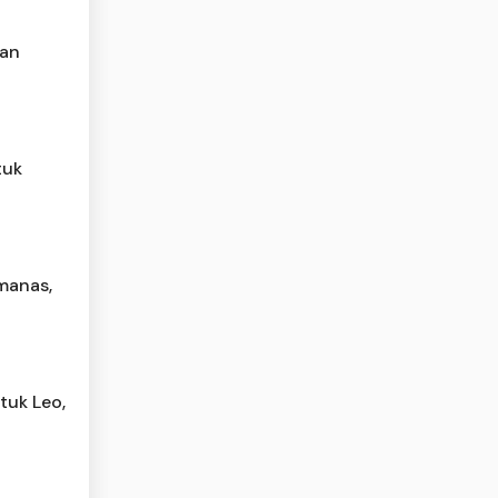
man
tuk
manas,
tuk Leo,