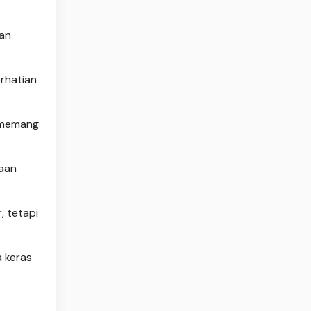
kan
erhatian
 memang
jaan
, tetapi
a keras