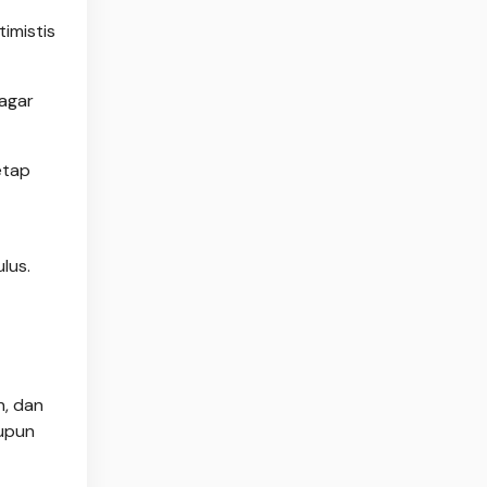
timistis
 agar
etap
lus.
h, dan
aupun