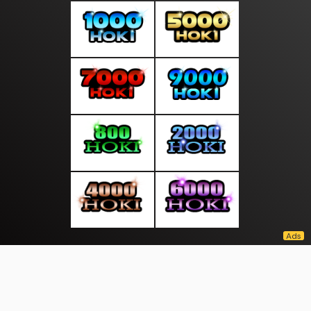
About Us
·
Contact Us
·
Terms & Conditions
·
© jalandunia.com 2026. All rights are reserved