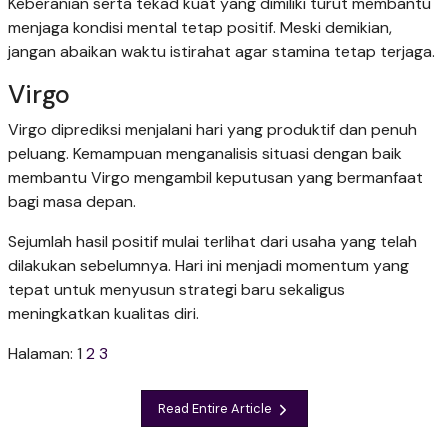
Keberanian serta tekad kuat yang dimiliki turut membantu
menjaga kondisi mental tetap positif. Meski demikian,
jangan abaikan waktu istirahat agar stamina tetap terjaga.
Virgo
Virgo diprediksi menjalani hari yang produktif dan penuh
peluang. Kemampuan menganalisis situasi dengan baik
membantu Virgo mengambil keputusan yang bermanfaat
bagi masa depan.
Sejumlah hasil positif mulai terlihat dari usaha yang telah
dilakukan sebelumnya. Hari ini menjadi momentum yang
tepat untuk menyusun strategi baru sekaligus
meningkatkan kualitas diri.
Halaman:
1
2
3
Read Entire Article