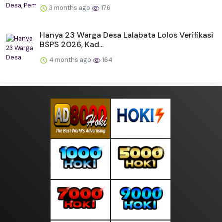
3 months ago
176
Hanya 23 Warga Desa Lalabata Lolos Verifikasi
BSPS 2026, Kad...
4 months ago
164