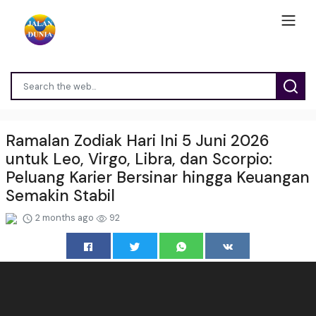
Ramalan Zodiak Hari Ini 5 Juni 2026
untuk Leo, Virgo, Libra, dan Scorpio:
Peluang Karier Bersinar hingga Keuangan
Semakin Stabil
2 months ago
92