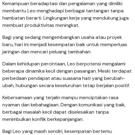
Kemampuan beradaptasi dan pengalaman yang dimiliki
membantu Leo menghadapi berbagai tantangan tanpa
hambatan berarti. Lingkungan kerja yang mendukung juga
membuat produktivitas meningkat.
Bagi yang sedang mengembangkan usaha atau proyek
baru, hari ini menjadi kesempatan baik untuk memperluas
jaringan dan mencari peluang tambahan.
Dalam kehidupan percintaan, Leo berpotensi mengalami
beberapa dinamika kecil dengan pasangan. Meski terdapat
perbedaan pendapat atau suasana hati yang berubah-
ubah, hubungan secara keseluruhan tetap berjalan positif.
Kebersamaan yang terjalin mampu menciptakan rasa
nyaman dan kebahagiaan. Dengan komunikasi yang baik,
berbagai masalah kecil dapat diselesaikan tanpa
menimbulkan konflik berkepanjangan.
Bagi Leo yang masih sendiri, kesempatan bertemu