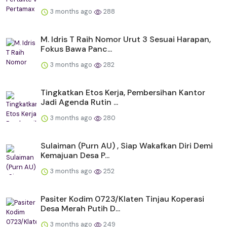
3 months ago
288
M. Idris T Raih Nomor Urut 3 Sesuai Harapan,
Fokus Bawa Panc...
3 months ago
282
Tingkatkan Etos Kerja, Pembersihan Kantor
Jadi Agenda Rutin ...
3 months ago
280
Sulaiman (Purn AU) , Siap Wakafkan Diri Demi
Kemajuan Desa P...
3 months ago
252
Pasiter Kodim 0723/Klaten Tinjau Koperasi
Desa Merah Putih D...
3 months ago
249