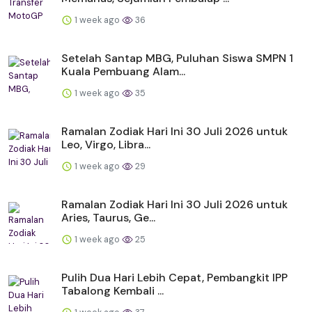
1 week ago
36
Setelah Santap MBG, Puluhan Siswa SMPN 1
Kuala Pembuang Alam...
1 week ago
35
Ramalan Zodiak Hari Ini 30 Juli 2026 untuk
Leo, Virgo, Libra...
1 week ago
29
Ramalan Zodiak Hari Ini 30 Juli 2026 untuk
Aries, Taurus, Ge...
1 week ago
25
Pulih Dua Hari Lebih Cepat, Pembangkit IPP
Tabalong Kembali ...