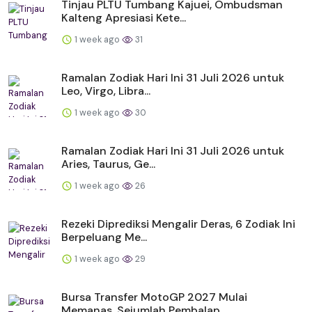
Tinjau PLTU Tumbang Kajuei, Ombudsman
Kalteng Apresiasi Kete...
1 week ago
31
Ramalan Zodiak Hari Ini 31 Juli 2026 untuk
Leo, Virgo, Libra...
1 week ago
30
Ramalan Zodiak Hari Ini 31 Juli 2026 untuk
Aries, Taurus, Ge...
1 week ago
26
Rezeki Diprediksi Mengalir Deras, 6 Zodiak Ini
Berpeluang Me...
1 week ago
29
Bursa Transfer MotoGP 2027 Mulai
Memanas, Sejumlah Pembalap ...