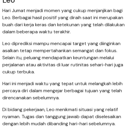
Leo
Hari Jumat menjadi momen yang cukup menjanjikan bagi
Leo. Berbagai hasil positif yang diraih saat ini merupakan
buah dari kerja keras dan ketekunan yang telah dilakukan
dalam beberapa waktu terakhir.
Leo diprediksi mampu mencapai target yang diinginkan
asalkan tetap mempertahankan semangat dan fokus.
Selain itu, peluang mendapatkan keuntungan melalui
perjalanan atau aktivitas di luar rutinitas sehari-hari juga
cukup terbuka.
Hari ini menjadi waktu yang tepat untuk melangkah lebih
percaya diri dalam mengejar berbagai tujuan yang telah
direncanakan sebelumnya.
Di bidang pekerjaan, Leo menikmati situasi yang relatif
nyaman. Tugas dan tanggung jawab dapat diselesaikan
dengan lebih mudah dibanding hari-hari sebelumnya.