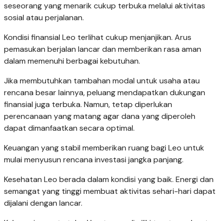
seseorang yang menarik cukup terbuka melalui aktivitas
sosial atau perjalanan.
Kondisi finansial Leo terlihat cukup menjanjikan. Arus
pemasukan berjalan lancar dan memberikan rasa aman
dalam memenuhi berbagai kebutuhan.
Jika membutuhkan tambahan modal untuk usaha atau
rencana besar lainnya, peluang mendapatkan dukungan
finansial juga terbuka. Namun, tetap diperlukan
perencanaan yang matang agar dana yang diperoleh
dapat dimanfaatkan secara optimal.
Keuangan yang stabil memberikan ruang bagi Leo untuk
mulai menyusun rencana investasi jangka panjang.
Kesehatan Leo berada dalam kondisi yang baik. Energi dan
semangat yang tinggi membuat aktivitas sehari-hari dapat
dijalani dengan lancar.