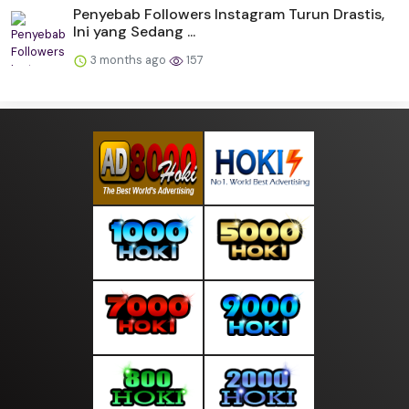
Penyebab Followers Instagram Turun Drastis,
Ini yang Sedang ...
3 months ago
157