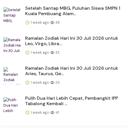
Setelah Santap MBG, Puluhan Siswa SMPN 1
Kuala Pembuang Alam...
1 week ago
38
Ramalan Zodiak Hari Ini 30 Juli 2026 untuk
Leo, Virgo, Libra...
1 week ago
33
Ramalan Zodiak Hari Ini 30 Juli 2026 untuk
Aries, Taurus, Ge...
1 week ago
29
Pulih Dua Hari Lebih Cepat, Pembangkit IPP
Tabalong Kembali ...
1 week ago
41