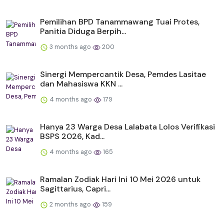
Pemilihan BPD Tanammawang Tuai Protes,
Panitia Diduga Berpih...
3 months ago
200
Sinergi Mempercantik Desa, Pemdes Lasitae
dan Mahasiswa KKN ...
4 months ago
179
Hanya 23 Warga Desa Lalabata Lolos Verifikasi
BSPS 2026, Kad...
4 months ago
165
Ramalan Zodiak Hari Ini 10 Mei 2026 untuk
Sagittarius, Capri...
2 months ago
159