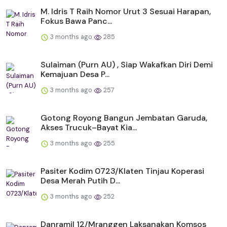
M. Idris T Raih Nomor Urut 3 Sesuai Harapan,
Fokus Bawa Panc...
3 months ago
285
Sulaiman (Purn AU) , Siap Wakafkan Diri Demi
Kemajuan Desa P...
3 months ago
257
Gotong Royong Bangun Jembatan Garuda,
Akses Trucuk–Bayat Kia...
3 months ago
255
Pasiter Kodim 0723/Klaten Tinjau Koperasi
Desa Merah Putih D...
3 months ago
252
Danramil 12/Mranggen Laksanakan Komsos