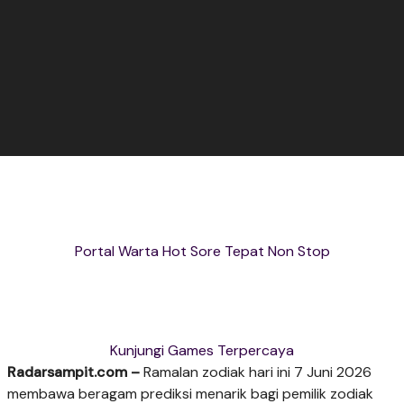
Portal Warta Hot Sore Tepat Non Stop
Kunjungi Games Terpercaya
Radarsampit.com –
Ramalan zodiak hari ini 7 Juni 2026
membawa beragam prediksi menarik bagi pemilik zodiak