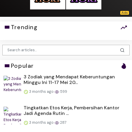
Trending
Popular
3 Zodiak yang Mendapat Keberuntungan
Minggu Ini 11-17 Mei 20...
3 months ago
599
Tingkatkan Etos Kerja, Pembersihan Kantor
Jadi Agenda Rutin ...
3 months ago
287