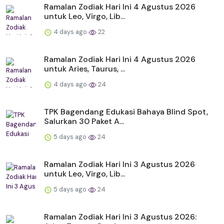
Ramalan Zodiak Hari Ini 4 Agustus 2026
untuk Leo, Virgo, Lib...
4 days ago
22
Ramalan Zodiak Hari Ini 4 Agustus 2026
untuk Aries, Taurus, ...
4 days ago
24
TPK Bagendang Edukasi Bahaya Blind Spot,
Salurkan 30 Paket A...
5 days ago
24
Ramalan Zodiak Hari Ini 3 Agustus 2026
untuk Leo, Virgo, Lib...
5 days ago
24
Ramalan Zodiak Hari Ini 3 Agustus 2026: