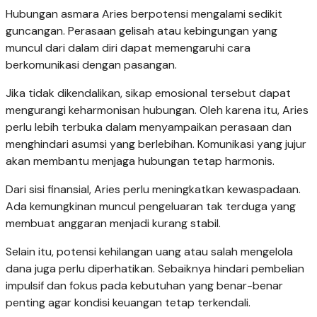
Hubungan asmara Aries berpotensi mengalami sedikit
guncangan. Perasaan gelisah atau kebingungan yang
muncul dari dalam diri dapat memengaruhi cara
berkomunikasi dengan pasangan.
Jika tidak dikendalikan, sikap emosional tersebut dapat
mengurangi keharmonisan hubungan. Oleh karena itu, Aries
perlu lebih terbuka dalam menyampaikan perasaan dan
menghindari asumsi yang berlebihan. Komunikasi yang jujur
akan membantu menjaga hubungan tetap harmonis.
Dari sisi finansial, Aries perlu meningkatkan kewaspadaan.
Ada kemungkinan muncul pengeluaran tak terduga yang
membuat anggaran menjadi kurang stabil.
Selain itu, potensi kehilangan uang atau salah mengelola
dana juga perlu diperhatikan. Sebaiknya hindari pembelian
impulsif dan fokus pada kebutuhan yang benar-benar
penting agar kondisi keuangan tetap terkendali.