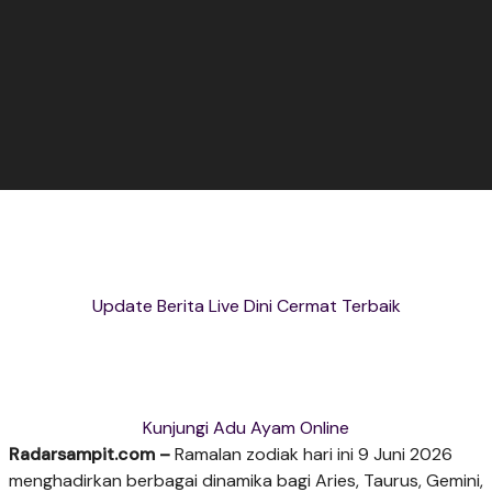
Update Berita Live Dini Cermat Terbaik
Kunjungi Adu Ayam Online
Radarsampit.com –
Ramalan zodiak hari ini 9 Juni 2026
menghadirkan berbagai dinamika bagi Aries, Taurus, Gemini,