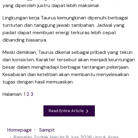
yang diperoleh justru dapat lebih maksimal.
Lingkungan kerja Taurus kemungkinan dipenuhi berbagai
tuntutan dan tanggung jawab tambahan. Jadwal yang
padat dapat membuat energi terkuras lebih cepat
dibanding biasanya.
Meski demikian, Taurus dikenal sebagai pribadi yang tekun
dan konsisten. Karakter tersebut akan menjadi keuntungan
besar dalam menghadapi berbagai tantangan pekerjaan.
Kesabaran dan ketelitian akan membantu menyelesaikan
tugas dengan hasil memuaskan.
Halaman:
1
2
3
Read Entire Article
Homepage
Sampit
Ramalan Zodiak Hari Ini 9 Juni 2026 untuk Aries,