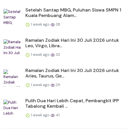
Setelah Santap MBG, Puluhan Siswa SMPN 1
Kuala Pembuang Alam...
1 week ago
38
Ramalan Zodiak Hari Ini 30 Juli 2026 untuk
Leo, Virgo, Libra...
1 week ago
33
Ramalan Zodiak Hari Ini 30 Juli 2026 untuk
Aries, Taurus, Ge...
1 week ago
29
Pulih Dua Hari Lebih Cepat, Pembangkit IPP
Tabalong Kembali ...
1 week ago
41