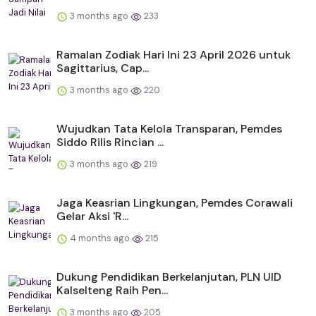
3 months ago
233
Ramalan Zodiak Hari Ini 23 April 2026 untuk
Sagittarius, Cap...
3 months ago
220
Wujudkan Tata Kelola Transparan, Pemdes
Siddo Rilis Rincian ...
3 months ago
219
Jaga Keasrian Lingkungan, Pemdes Corawali
Gelar Aksi 'R...
4 months ago
215
Dukung Pendidikan Berkelanjutan, PLN UID
Kalselteng Raih Pen...
3 months ago
205