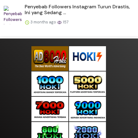
Penyebab Followers Instagram Turun Drastis,
Ini yang Sedang ...
3 months ago
157