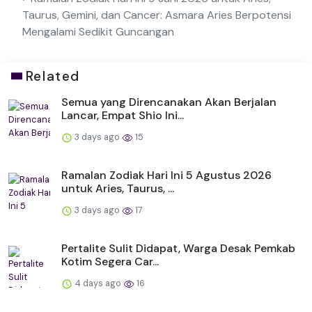
Taurus, Gemini, dan Cancer: Asmara Aries Berpotensi
Mengalami Sedikit Guncangan
Related
Semua yang Direncanakan Akan Berjalan
Lancar, Empat Shio Ini...
3 days ago
15
Ramalan Zodiak Hari Ini 5 Agustus 2026
untuk Aries, Taurus, ...
3 days ago
17
Pertalite Sulit Didapat, Warga Desak Pemkab
Kotim Segera Car...
4 days ago
16