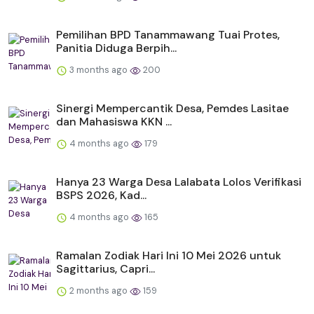
Pemilihan BPD Tanammawang Tuai Protes,
Panitia Diduga Berpih...
3 months ago
200
Sinergi Mempercantik Desa, Pemdes Lasitae
dan Mahasiswa KKN ...
4 months ago
179
Hanya 23 Warga Desa Lalabata Lolos Verifikasi
BSPS 2026, Kad...
4 months ago
165
Ramalan Zodiak Hari Ini 10 Mei 2026 untuk
Sagittarius, Capri...
2 months ago
159