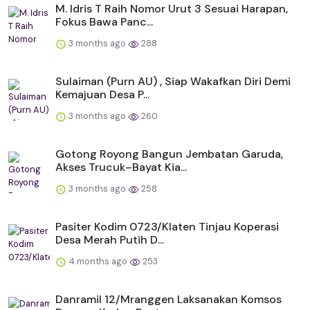
M. Idris T Raih Nomor Urut 3 Sesuai Harapan,
Fokus Bawa Panc...
3 months ago
288
Sulaiman (Purn AU) , Siap Wakafkan Diri Demi
Kemajuan Desa P...
3 months ago
260
Gotong Royong Bangun Jembatan Garuda,
Akses Trucuk–Bayat Kia...
3 months ago
258
Pasiter Kodim 0723/Klaten Tinjau Koperasi
Desa Merah Putih D...
4 months ago
253
Danramil 12/Mranggen Laksanakan Komsos