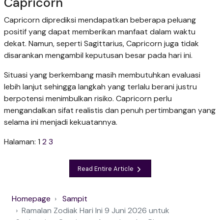
Capricorn
Capricorn diprediksi mendapatkan beberapa peluang
positif yang dapat memberikan manfaat dalam waktu
dekat. Namun, seperti Sagittarius, Capricorn juga tidak
disarankan mengambil keputusan besar pada hari ini.
Situasi yang berkembang masih membutuhkan evaluasi
lebih lanjut sehingga langkah yang terlalu berani justru
berpotensi menimbulkan risiko. Capricorn perlu
mengandalkan sifat realistis dan penuh pertimbangan yang
selama ini menjadi kekuatannya.
Halaman:
1
2
3
Read Entire Article
Homepage
Sampit
Ramalan Zodiak Hari Ini 9 Juni 2026 untuk