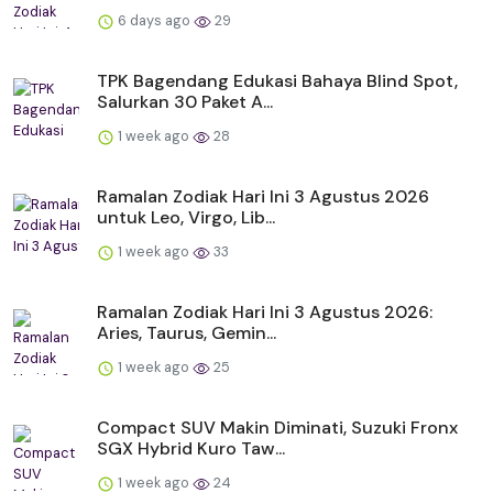
6 days ago
29
TPK Bagendang Edukasi Bahaya Blind Spot,
Salurkan 30 Paket A...
1 week ago
28
Ramalan Zodiak Hari Ini 3 Agustus 2026
untuk Leo, Virgo, Lib...
1 week ago
33
Ramalan Zodiak Hari Ini 3 Agustus 2026:
Aries, Taurus, Gemin...
1 week ago
25
Compact SUV Makin Diminati, Suzuki Fronx
SGX Hybrid Kuro Taw...
1 week ago
24