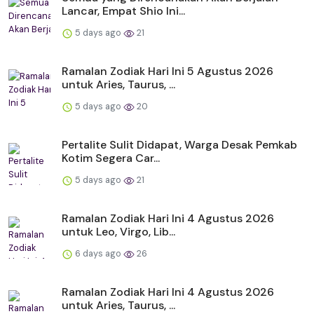
Lancar, Empat Shio Ini...
5 days ago
21
Ramalan Zodiak Hari Ini 5 Agustus 2026
untuk Aries, Taurus, ...
5 days ago
20
Pertalite Sulit Didapat, Warga Desak Pemkab
Kotim Segera Car...
5 days ago
21
Ramalan Zodiak Hari Ini 4 Agustus 2026
untuk Leo, Virgo, Lib...
6 days ago
26
Ramalan Zodiak Hari Ini 4 Agustus 2026
untuk Aries, Taurus, ...