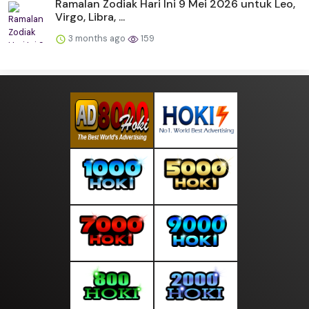
Ramalan Zodiak Hari Ini 9 Mei 2026 untuk Leo,
Virgo, Libra, ...
3 months ago
159