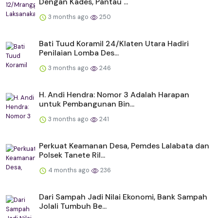
Dengan Kades, Pantau ...
3 months ago
250
Bati Tuud Koramil 24/Klaten Utara Hadiri
Penilaian Lomba Des...
3 months ago
246
H. Andi Hendra: Nomor 3 Adalah Harapan
untuk Pembangunan Bin...
3 months ago
241
Perkuat Keamanan Desa, Pemdes Lalabata dan
Polsek Tanete Ril...
4 months ago
236
Dari Sampah Jadi Nilai Ekonomi, Bank Sampah
Jolali Tumbuh Be...