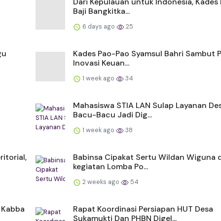
Dari Kepulauan untuk Indonesia, Kades 
Baji Bangkitka...
6 days ago
25
gu
Kades Pao-Pao Syamsul Bahri Sambut Po
Inovasi Keuan...
1 week ago
34
Mahasiswa STIA LAN Sulap Layanan De
Bacu-Bacu Jadi Dig...
1 week ago
38
itorial,
Babinsa Cipakat Sertu Wildan Wiguna
kegiatan Lomba Po...
2 weeks ago
54
 Kabba
Rapat Koordinasi Persiapan HUT Desa
Sukamukti Dan PHBN Digel...