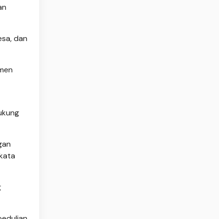
an
esa, dan
emen
ukung
gan
 kata
g
edulian