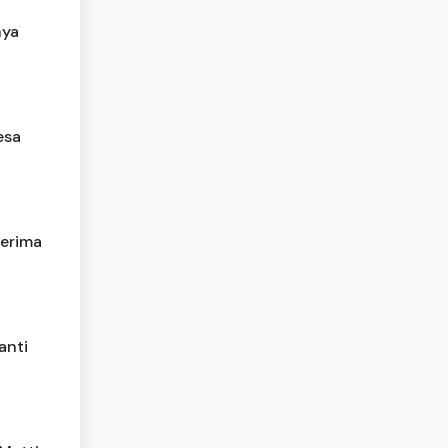
nya
esa
nerima
anti