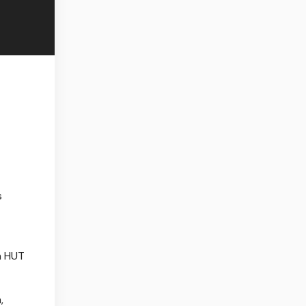
s
n HUT
,