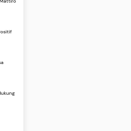
Mattiro
sitif
sa
 dukung