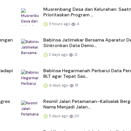
Musrenbang Desa dan Kelurahan: Saat
Prioritaskan Program ...
9 hours ago
4
dengan
Babinsa Jatimekar Bersama Aparatur D
Sinkronkan Data Demo...
3 days ago
12
Hadapi
Babinsa Hegarmanah Perbarui Data Pe
BLT agar Tepat Sas...
4 days ago
18
ogres
Resmi! Jalan Petamanan–Kalisalak Berg
Nama Menjadi Jalan...
5 days ago
20