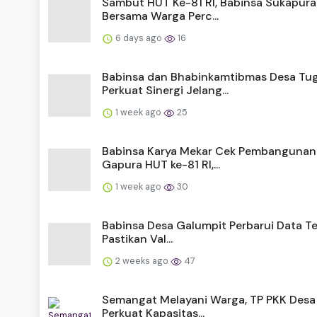
Sambut HUT Ke-81 RI, Babinsa Sukapura
Bersama Warga Perc...
6 days ago
16
Babinsa dan Bhabinkamtibmas Desa Tu
Perkuat Sinergi Jelang...
1 week ago
25
Babinsa Karya Mekar Cek Pembangunan
Gapura HUT ke-81 RI,...
1 week ago
30
Babinsa Desa Galumpit Perbarui Data Ter
Pastikan Val...
2 weeks ago
47
Semangat Melayani Warga, TP PKK Desa
Perkuat Kapasitas...