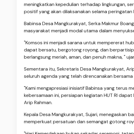
meningkatkan kepedulian terhadap lingkungan, ser
positif yang akan dilaksanakan selama peringatan 
Babinsa Desa Mangkurakyat, Serka Makmur Boang 
masyarakat menjadi modal utama dalam menyukses
"Komsos ini menjadi sarana untuk mempererat hub
dapat bersatu, bergotong royong, dan berpartisipa
berlangsung meriah, aman, dan penuh makna, " uj
Sementara itu, Sekretaris Desa Mangkurakyat, A
seluruh agenda yang telah direncanakan bersama
"Kami mengapresiasi inisiatif Babinsa yang teru
kebersamaan ini, persiapan kegiatan HUT RI dapat b
Arip Rahman.
Kepala Desa Mangkurakyat, Sujari, menegaskan 
memperkuat persatuan dan semangat gotong roy
"Hari Kemerdekaan bukan sekadar seremoni, teta