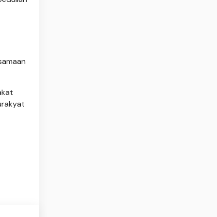
rsamaan
akat
urakyat