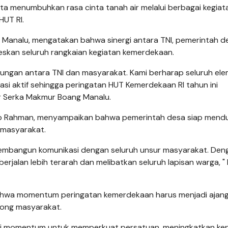
ta menumbuhkan rasa cinta tanah air melalui berbagai kegiat
HUT RI.
Manalu, mengatakan bahwa sinergi antara TNI, pemerintah d
kan seluruh rangkaian kegiatan kemerdekaan.
ungan antara TNI dan masyarakat. Kami berharap seluruh el
si aktif sehingga peringatan HUT Kemerdekaan RI tahun ini
ar Serka Makmur Boang Manalu.
rip Rahman, menyampaikan bahwa pemerintah desa siap mend
 masyarakat.
s membangun komunikasi dengan seluruh unsur masyarakat. Den
erjalan lebih terarah dan melibatkan seluruh lapisan warga, "
bahwa momentum peringatan kemerdekaan harus menjadi ajan
ong masyarakat.
pi momentum untuk memperkuat persatuan, meningkatkan kep