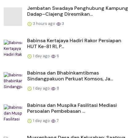
Jembatan Swadaya Penghubung Kampung
Dadap–Ciajeng Diresmikan...
3 hours ago
3
Babinsa Kertajaya Hadiri Rakor Persiapan
HUT Ke-81 RI, P...
1 day ago
6
Babinsa dan Bhabinkamtibmas
Sindangpakuon Perkuat Komsos, Ja...
1 day ago
8
Babinsa dan Muspika Fasilitasi Mediasi
Persoalan Pembebasan ...
1 day ago
7
Musrenbang Desa dan Kelurahan: Saatnya