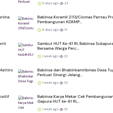
5 days ago
24
erima
Babinsa Koramil 2113/Ciomas Pantau Pr
Pembangunan KDKMP...
6 days ago
19
nti
Sambut HUT Ke-81 RI, Babinsa Sukapur
Bersama Warga Perc...
1 week ago
23
Mattiro
Babinsa dan Bhabinkamtibmas Desa Tu
Perkuat Sinergi Jelang...
1 week ago
30
sitif
Babinsa Karya Mekar Cek Pembanguna
Gapura HUT ke-81 RI,...
1 week ago
33