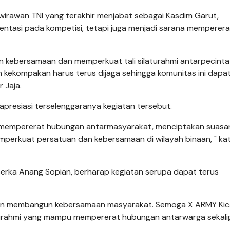
wirawan TNI yang terakhir menjabat sebagai Kasdim Garut,
entasi pada kompetisi, tetapi juga menjadi sarana memperera
un kebersamaan dan memperkuat tali silaturahmi antarpecint
n kekompakan harus terus dijaga sehingga komunitas ini dapa
 Jaja.
presiasi terselenggaranya kegiatan tersebut.
mpu mempererat hubungan antarmasyarakat, menciptakan suas
emperkuat persatuan dan kebersamaan di wilayah binaan, " ka
 Serka Anang Sopian, berharap kegiatan serupa dapat terus
f dan membangun kebersamaan masyarakat. Semoga X ARMY Ki
turahmi yang mampu mempererat hubungan antarwarga sekali