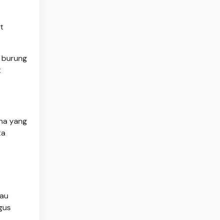
t
a burung
t
ana yang
ta
cau
gus