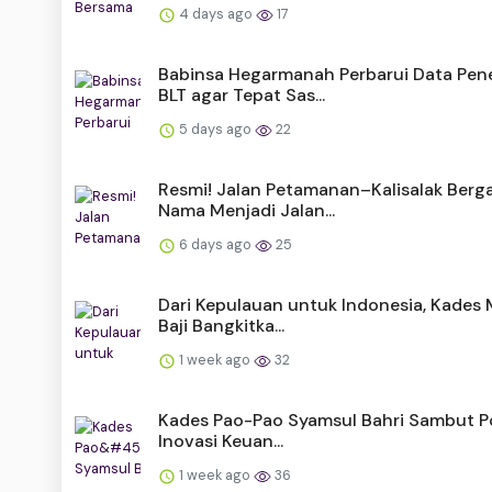
4 days ago
17
Babinsa Hegarmanah Perbarui Data Pen
BLT agar Tepat Sas...
5 days ago
22
Resmi! Jalan Petamanan–Kalisalak Berga
Nama Menjadi Jalan...
6 days ago
25
Dari Kepulauan untuk Indonesia, Kades 
Baji Bangkitka...
1 week ago
32
Kades Pao-Pao Syamsul Bahri Sambut Po
Inovasi Keuan...
1 week ago
36