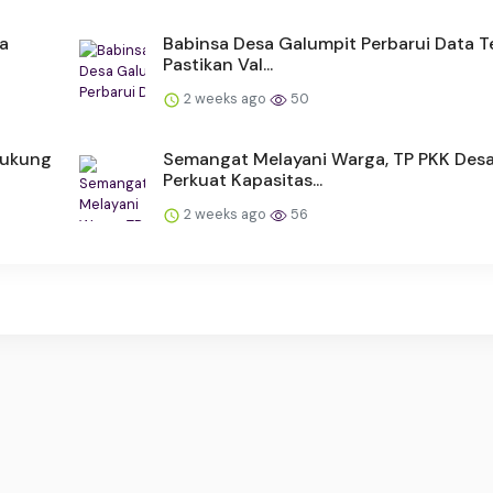
a
Babinsa Desa Galumpit Perbarui Data Ter
Pastikan Val...
2 weeks ago
50
dukung
Semangat Melayani Warga, TP PKK Des
Perkuat Kapasitas...
2 weeks ago
56