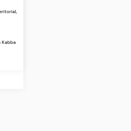
itorial,
a Kabba