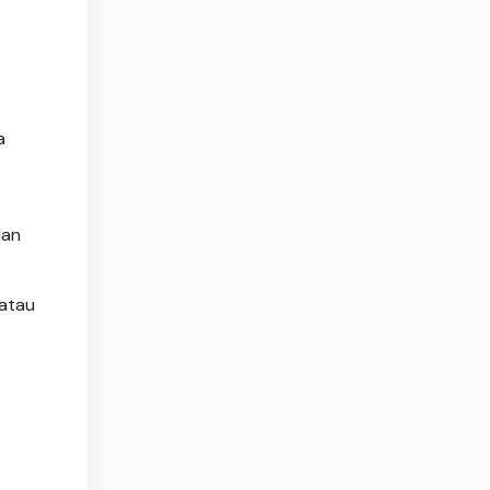
a
dan
 atau