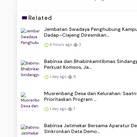
Related
Jembatan Swadaya Penghubung Kamp
Dadap–Ciajeng Diresmikan...
6 hours ago
3
Babinsa dan Bhabinkamtibmas Sindan
Perkuat Komsos, Ja...
1 day ago
8
Musrenbang Desa dan Kelurahan: Saatn
Prioritaskan Program ...
1 day ago
7
Babinsa Jatimekar Bersama Aparatur D
Sinkronkan Data Demo...