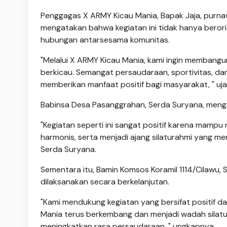
Penggagas X ARMY Kicau Mania, Bapak Jaja, purna
mengatakan bahwa kegiatan ini tidak hanya berori
hubungan antarsesama komunitas.
"Melalui X ARMY Kicau Mania, kami ingin membang
berkicau. Semangat persaudaraan, sportivitas, da
memberikan manfaat positif bagi masyarakat, " ujar
Babinsa Desa Pasanggrahan, Serda Suryana, menga
"Kegiatan seperti ini sangat positif karena ma
harmonis, serta menjadi ajang silaturahmi yang m
Serda Suryana.
Sementara itu, Bamin Komsos Koramil 1114/Cilawu,
dilaksanakan secara berkelanjutan.
"Kami mendukung kegiatan yang bersifat positi
Mania terus berkembang dan menjadi wadah sila
meningkatkan rasa persaudaraan, " ungkapnya.