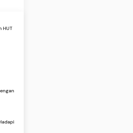
an HUT
 dengan
 Hadapi