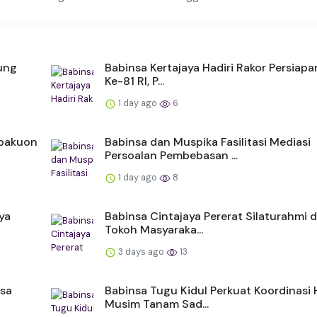
ung
Babinsa Kertajaya Hadiri Rakor Persiap
Ke-81 RI, P...
1 day ago
6
gpakuon
Babinsa dan Muspika Fasilitasi Mediasi
Persoalan Pembebasan ...
1 day ago
8
ya
Babinsa Cintajaya Pererat Silaturahmi
Tokoh Masyaraka...
3 days ago
13
esa
Babinsa Tugu Kidul Perkuat Koordinasi
Musim Tanam Sad...