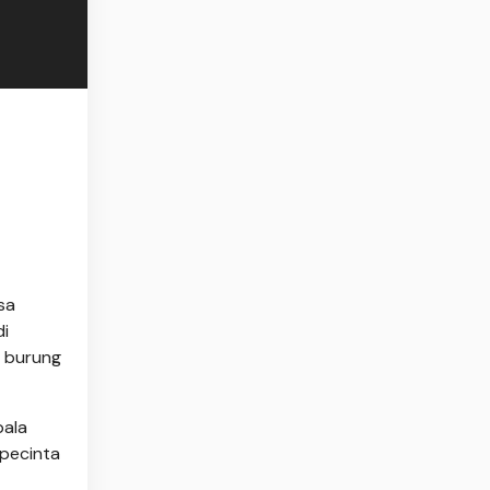
sa
di
 burung
pala
pecinta