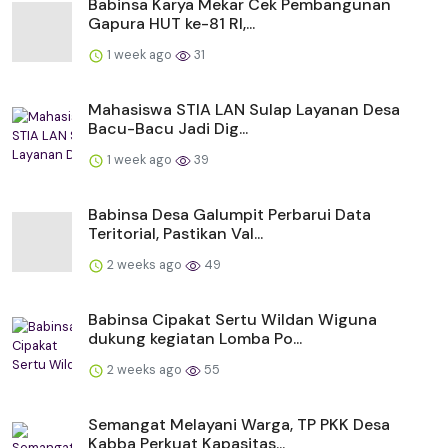
Babinsa Karya Mekar Cek Pembangunan
Gapura HUT ke-81 RI,...
1 week ago
31
Mahasiswa STIA LAN Sulap Layanan Desa
Bacu-Bacu Jadi Dig...
1 week ago
39
Babinsa Desa Galumpit Perbarui Data
Teritorial, Pastikan Val...
2 weeks ago
49
Babinsa Cipakat Sertu Wildan Wiguna
dukung kegiatan Lomba Po...
2 weeks ago
55
Semangat Melayani Warga, TP PKK Desa
Kabba Perkuat Kapasitas...