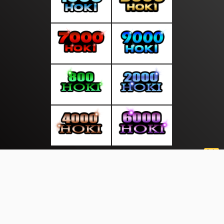
About Us
·
Contact Us
·
Terms & Conditions
·
© jalandunia.com 2026. All rights are reserved
Desa Alam |
|
|
|